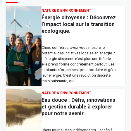
coulisses, enjeux, et futur.
Décryptez l’impact !
NATURE & ENVIRONNEMENT
Énergie citoyenne : Découvrez
l’impact local sur la transition
En tant que journaliste indépendant, vous
écologique.
savez que les sommets diplomatiques
mondiaux ne sont pas de simples réunions.
Ce sont des théâtres complexes où l’avenir
de la planète se décide. Derrière les
Chers confrères, avez-vous mesuré le
déclarations officielles, un monde
potentiel des initiatives locales en énergie ?
d’intrigues et de négociations…
L’énergie citoyenne n’est plus une théorie ;
elle prend forme concrètement partout. Les
habitants s’organisent pour produire et gérer
GRANDS ÉVÈNEMENTS
leur énergie. C’est une révolution discrète
Impact économique des
mais puissante, qui…
festivals : révélations
chiffrées !
NATURE & ENVIRONNEMENT
Eau douce : Défis, innovations
et gestion durable à explorer
Vous couvrez l’actualité locale ou culturelle
pour notre avenir.
? Les festivals animent nos régions avec
une énergie unique. Mais quel est leur réel
poids économique ? Loin des clichés, ces
événements sont de puissants moteurs. En
Chers journalistes indépendants, l’accès à