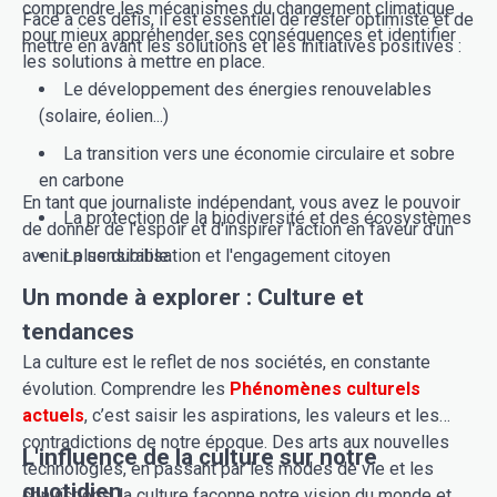
comprendre les mécanismes du changement climatique
Face à ces défis, il est essentiel de rester optimiste et de
pour mieux appréhender ses conséquences et identifier
mettre en avant les solutions et les initiatives positives :
les solutions à mettre en place.
Le développement des énergies renouvelables
(solaire, éolien...)
La transition vers une économie circulaire et sobre
en carbone
En tant que journaliste indépendant, vous avez le pouvoir
La protection de la biodiversité et des écosystèmes
de donner de l'espoir et d'inspirer l'action en faveur d'un
avenir plus durable.
La sensibilisation et l'engagement citoyen
Un monde à explorer : Culture et
tendances
La culture est le reflet de nos sociétés, en constante
évolution. Comprendre les
Phénomènes culturels
actuels
, c’est saisir les aspirations, les valeurs et les
contradictions de notre époque. Des arts aux nouvelles
L'influence de la culture sur notre
technologies, en passant par les modes de vie et les
quotidien
convictions, la culture façonne notre vision du monde et