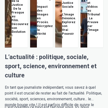
de la
:
Justice
et
Justice
Impact
Sociale
Vidéos
: De la
des
:
au
Fresque
Images
L’Image
Tribunal
au
en
Dénonce.
: La
Film.
Procès.
Explorez
Preuve
Découvrez
Décryptez
son
par
son
la
Vrai
l’Image
Évolution
Vérité
Pouvoir
?
!
!
!
L’actualité : politique, sociale,
sport, science, environnement et
culture
En tant que journaliste indépendant, vous savez à quel
point il est crucial de rester au fait de l'actualité. Politique,
société, sport, sciences, environnement, culture... le
monde bouge vite ! Il est parfois difficile de suivre le
C'est pourquoi ce blog est fait pour vous. Ici, nous