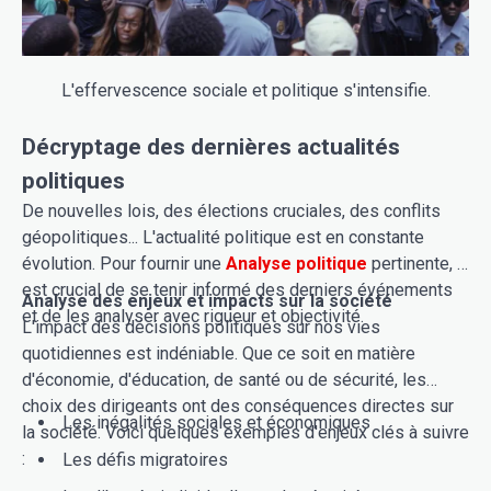
L'effervescence sociale et politique s'intensifie.
Décryptage des dernières actualités
politiques
De nouvelles lois, des élections cruciales, des conflits
géopolitiques... L'actualité politique est en constante
évolution. Pour fournir une
Analyse politique
pertinente, il
est crucial de se tenir informé des derniers événements
Analyse des enjeux et impacts sur la société
et de les analyser avec rigueur et objectivité.
L'impact des décisions politiques sur nos vies
quotidiennes est indéniable. Que ce soit en matière
d'économie, d'éducation, de santé ou de sécurité, les
choix des dirigeants ont des conséquences directes sur
Les inégalités sociales et économiques
la société. Voici quelques exemples d'enjeux clés à suivre
:
Les défis migratoires