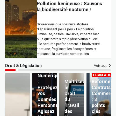
Pollution lumineuse : Sauvons
la biodiversité nocturne !
Saviez-vous que nos nuits étoilées
disparaissent peu à peu ? La pollution
lumineuse, ce fléau invisible, impacte bien
plus que notre simple observation du ciel.
Elle perturbe profondément la biodiversité
nocturne, fragilisant les écosystèmes et
DROIT &
DROIT &
menaçant la survie de nombreuses…
LÉGISLATION
LÉGISLATION
Vie
Freelance,
Droit & Législation
Voir tout
Privée
Télétravail
DROIT &
Numérique
:
LÉGISLATION
:
Maîtrisez
Réforme
Protégez
le
Contrats
vos
Droit
Commerci
Données
du
: 3
Personnelles,
Travail
points
Agissez
des
clés