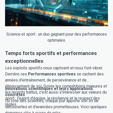
Science et sport : un duo gagnant pour des performances
optimales.
Temps forts sportifs et performances
exceptionnelles
Les exploits sportifs nous captivent et nous font vibrer.
Derrière ces
Performances sportives
se cachent des
années d'entraînement, de persévérance et de
dépassement de soi. Suivre les compétitions majeures et
Innovations scientifiques et leurs applications
les records battus, c'est aussi s'intéresser aux valeurs du
concrètes
sport : l'esprit d'équipe, la résilience et le respect des
Du côté des sciences, chaque jour apporte son lot de
règles.
découvertes et d'avancées prometteuses. Voici quelques
domaines clés à suivre de près :