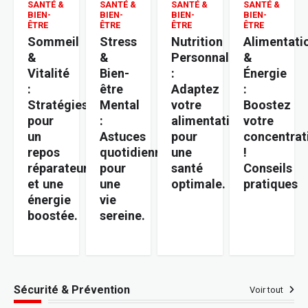
SANTÉ &
SANTÉ &
SANTÉ &
SANTÉ &
BIEN-
BIEN-
BIEN-
BIEN-
ÊTRE
ÊTRE
ÊTRE
ÊTRE
Sommeil
Stress
Nutrition
Alimentati
&
&
Personnalisée
&
Vitalité
Bien-
:
Énergie
:
être
Adaptez
:
Stratégies
Mental
votre
Boostez
pour
:
alimentation
votre
un
Astuces
pour
concentrat
repos
quotidiennes
une
!
réparateur
pour
santé
Conseils
et une
une
optimale.
pratiques
énergie
vie
boostée.
sereine.
Sécurité & Prévention
Voir tout