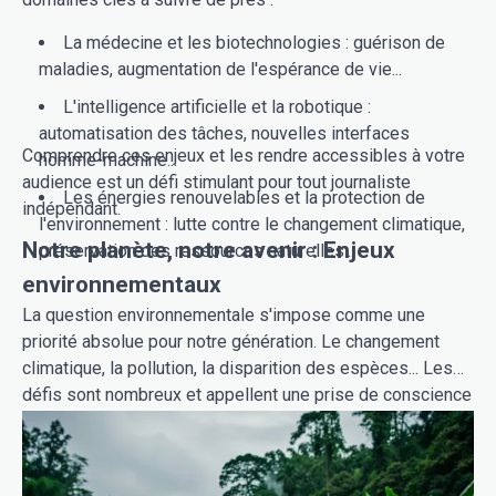
La médecine et les biotechnologies : guérison de
maladies, augmentation de l'espérance de vie...
L'intelligence artificielle et la robotique :
automatisation des tâches, nouvelles interfaces
Comprendre ces enjeux et les rendre accessibles à votre
homme-machine...
audience est un défi stimulant pour tout journaliste
Les énergies renouvelables et la protection de
indépendant.
l'environnement : lutte contre le changement climatique,
Notre planète, notre avenir : Enjeux
préservation des ressources naturelles...
environnementaux
La question environnementale s'impose comme une
priorité absolue pour notre génération. Le changement
climatique, la pollution, la disparition des espèces... Les
défis sont nombreux et appellent une prise de conscience
collective. Le
Journalisme environnemental
joue un rôle
crucial pour informer, alerter et mobiliser les citoyens.