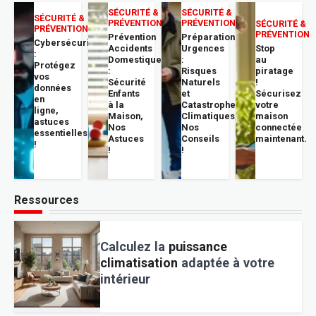
SÉCURITÉ &
SÉCURITÉ &
SÉCURITÉ &
PRÉVENTION
PRÉVENTION
SÉCURITÉ &
PRÉVENTION
PRÉVENTION
Prévention
Préparation
Cybersécurité
Accidents
Urgences
Stop
:
Domestiques
:
au
Protégez
:
Risques
piratage
vos
Sécurité
Naturels
!
données
Enfants
et
Sécurisez
en
à la
Catastrophes
votre
ligne,
Maison,
Climatiques,
maison
astuces
Nos
Nos
connectée
essentielles
Astuces
Conseils
maintenant.
!
!
!
Ressources
Calculez la
puissance
climatisation
adaptée à votre
intérieur