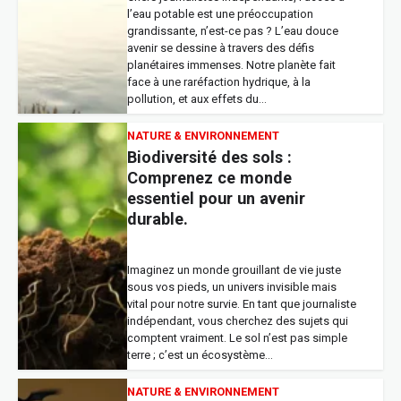
tant que journaliste, vous cherchez des…
l’eau potable est une préoccupation
grandissante, n’est-ce pas ? L’eau douce
avenir se dessine à travers des défis
GRANDS ÉVÈNEMENTS
planétaires immenses. Notre planète fait
Mariages royaux : évolution
face à une raréfaction hydrique, à la
des traditions à travers
pollution, et aux effets du…
l’histoire
NATURE & ENVIRONNEMENT
Biodiversité des sols :
Les mariages royaux, événements
Comprenez ce monde
grandioses et chargés d’histoire, fascinent
essentiel pour un avenir
depuis toujours. Plus que de simples unions
durable.
entre deux personnes, ils représentent
l’alliance de dynasties, le poids des
traditions et l’évolution des mœurs d’une
époque. De l’influence de la religion aux…
Imaginez un monde grouillant de vie juste
sous vos pieds, un univers invisible mais
vital pour notre survie. En tant que journaliste
indépendant, vous cherchez des sujets qui
comptent vraiment. Le sol n’est pas simple
terre ; c’est un écosystème…
NATURE & ENVIRONNEMENT