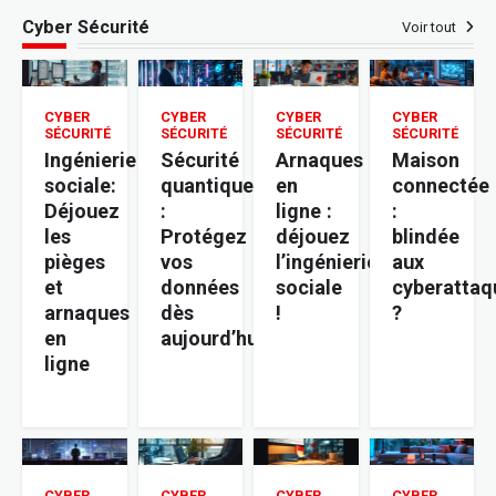
Cyber Sécurité
Voir tout
CYBER
CYBER
CYBER
CYBER
SÉCURITÉ
SÉCURITÉ
SÉCURITÉ
SÉCURITÉ
Ingénierie
Sécurité
Arnaques
Maison
sociale:
quantique
en
connectée
Déjouez
:
ligne :
:
les
Protégez
déjouez
blindée
pièges
vos
l’ingénierie
aux
et
données
sociale
cyberattaq
arnaques
dès
!
?
en
aujourd’hui
ligne
CYBER
CYBER
CYBER
CYBER