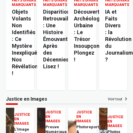
FAITS DIVERS
FAITS DIVERS
FAITS DIVERS
FAITS DIVERS
MARQUANTS
MARQUANTS
MARQUANTS
MARQUANTS
Objets
Disparition
Découverte
IA et
Volants
Retrouvailles
Archéologique
Faits
Non
: Une
Urbaine
Divers
Identifiés
Histoire
: Le
: la
: Ce
Émouvante
Trésor
Révolution
Mystère
Après
Insoupçonné.
du
Inexpliqué.
des
Plongez
Journalis
Nos
Décennies.
!
?
Révélations
Lisez !
!
Justice en Images
Voir tout
JUSTICE
JUSTICE
JUSTICE
EN
EN
JUSTICE
EN
IMAGES
IMAGES
EN
IMAGES
IMAGES
Preuve
Photoreportage
L’Image
Numérique
&
Photos