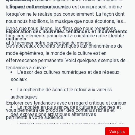
influence nos comportements.
L'
Impact culturel
sur nos vies est omniprésent, même
lorsqu'on ne le réalise pas consciemment. La façon dont
nous nous habillons, la musique que nous écoutons, les
livres que nous lisons, les films que nous regardons...
Exploration des nouvelles tendances et mouvements
tous ces éléments participent à construire notre identité
culturels
et à façonner notre perception du monde.
Des nouveaux courants artistiques aux phénomènes de
mode éphémères, le monde de la culture est en
effervescence permanente. Voici quelques exemples de
tendances à suivre :
L'essor des cultures numériques et des réseaux
sociaux
La recherche de sens et le retour aux valeurs
authentiques
Explorer ces tendances avec un regard critique et curieux
La montée en puissance des cultures urbaines et
vous permettra de proposer des contenus riches et
des expressions artistiques alternatives
pertinents à votre audience.
L'intérêt croissant pour les questions d'identité, de
genre et de diversité culturelle
Voir plus