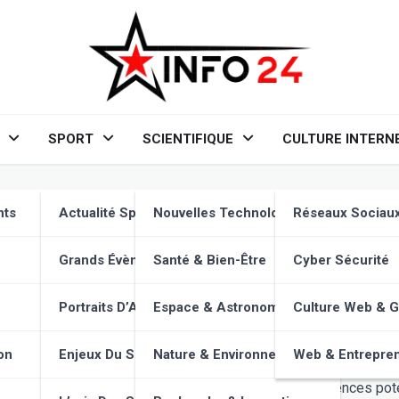
SPORT
SCIENTIFIQUE
CULTURE INTERN
Urgence Climatique
nts
Actualité Sportive
Nouvelles Technologies
Réseaux Sociau
s loges pour observer les changements profonds qui bouleversen
Grands Évènements
Santé & Bien-Être
Cyber Sécurité
et conditionne notre avenir.
Portraits D’Athlètes
Espace & Astronomie
Culture Web & 
ment climatique, en examinant ses causes, ses conséquences et l
on
Enjeux Du Sport
Nature & Environnement
Web & Entrepren
r l’ampleur et la complexité de la situation. Le changement climati
dre les causes profondes de cette crise et les conséquences pot