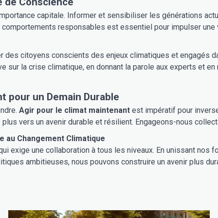
 Clés d’une Prise de Conscience
iliser les générations actuelles et futures aux enjeux du réchauffement climatique, aux
 comportements responsables est essentiel pour impulser une vér
mer des citoyens conscients des enjeux climatiques et engagés da
e sur la crise climatique, en donnant la parole aux experts et en 
ins : Agir Maintenant pour un Demain Durable
endre.
Agir pour le climat maintenant
est impératif pour invers
pas de plus vers un avenir durable et résilient. Engageons-nous colle
silient Face au Changement Climatique
 qui exige une collaboration à tous les niveaux. En unissant nos 
litiques ambitieuses, nous pouvons construire un avenir plus dur