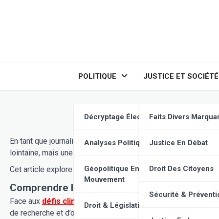
Skip
to
content
POLITIQUE
JUSTICE ET SOCIÉTÉ
Décryptage Élections
Faits Divers Marqua
En tant que journaliste indépendant, vous êtes aux première
Analyses Politiques
Justice En Débat
lointaine, mais une réalité tangible qui façonne notre présent 
Géopolitique En
Droit Des Citoyens
Cet article explore les défis urgents posés par le réchauffe
Mouvement
Comprendre le Défi Actuel
Sécurité & Préventi
Face aux
défis climatiques actuels
, il est crucial de saisi
Droit & Législation
de recherche et d’observations. Il est impératif de compren