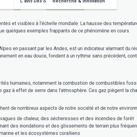
L’avis Des Supporters
Recherche & Innovation
tes et visibles à l’échelle mondiale. La hausse des températu
 que quelques exemples frappants de ce phénomène en cours.
 Alpes en passant par les Andes, est un indicateur alarmant du
sionnement en eau douce, fondent à un rythme sans précédent, cont
vités humaines, notamment la combustion de combustibles fossil
 de gaz à effet de serre dans l’atmosphère. Ces gaz piègent la ch
hent de nombreux aspects de notre société et de notre environn
s vagues de chaleur, des sécheresses et des incendies de forêt
înant des inondations et des glissements de terrain plus fréquen
é marine et les écosystèmes coralliens