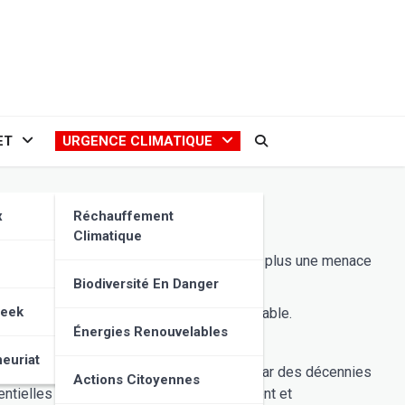
ET
URGENCE CLIMATIQUE
x
Réchauffement
Climatique
t notre planète. La
crise climatique
n’est plus une menace
Biodiversité En Danger
Geek
es solutions possibles pour un avenir durable.
Énergies Renouvelables
euriat
que est une réalité scientifique, confirmée par des décennies
Actions Citoyennes
entielles si nous n’agissons pas rapidement et