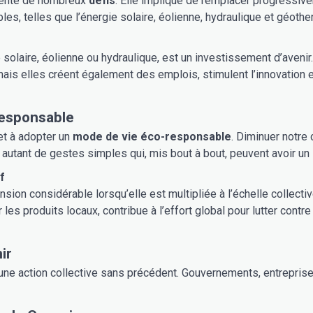
ésente de nombreux
défis
. Elle implique de remplacer progressiv
es, telles que l’énergie solaire, éolienne, hydraulique et géothe
 solaire, éolienne ou hydraulique, est un investissement d’aven
is elles créent également des emplois, stimulent l’innovation et
 Vie Responsable
et à adopter un
mode de vie éco-responsable
. Diminuer notre consommation d’énergie, privilégier les transports durables,
utant de gestes simples qui, mis bout à bout, peuvent avoir un 
tif
nsion considérable lorsqu’elle est multipliée à l’échelle collect
les produits locaux, contribue à l’effort global pour lutter contr
ir
une action collective sans précédent. Gouvernements, entreprises,