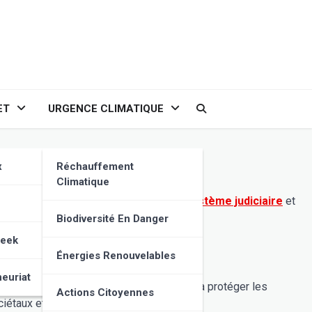
ET
URGENCE CLIMATIQUE
x
Réchauffement
Climatique
oncepts fondamentaux qui interrogent le
système judiciaire
et
Biodiversité En Danger
Geek
été civile face aux enjeux actuels.
Énergies Renouvelables
euriat
es principes, souvent universels, visent à protéger les
Actions Citoyennes
 changements sociétaux et aux nouveaux défis.