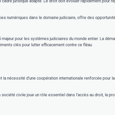
n cadre juridique adapté. Le droit doit évoluer rapidement pour r
logies numériques dans le domaine judiciaire, offre des opportu
i majeur pour les systèmes judiciaires du monde entier. La dématé
ents clés pour lutter efficacement contre ce fléau.
et la nécessité d’une coopération internationale renforcée pour l
La société civile joue un rôle essentiel dans l’accès au droit, la 