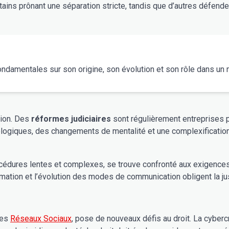
ertains prônant une séparation stricte, tandis que d’autres défend
fondamentales sur son origine, son évolution et son rôle dans un 
tante évolution. Des
réformes judiciaires
sont régulièrement entreprises p
logiques, des changements de mentalité et une complexification 
océdures lentes et complexes, se trouve confronté aux exigences 
ormation et l’évolution des modes de communication obligent la j
 les
Réseaux Sociaux
, pose de nouveaux défis au droit. La cybercr