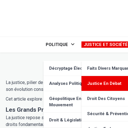
Skip
to
content
POLITIQUE
JUSTICE ET SOCIÉTÉ
Décryptage Élections
Faits Divers Marqua
La justice, pilier de toute société, soulève des débats passi
Analyses Politiques
Justice En Débat
son évolution constante face aux défis contemporains.
Géopolitique En
Droit Des Citoyens
Cet article explore les grands principes de la justice, les muta
Mouvement
Les Grands Principes de la Justice
Sécurité & Préventi
La justice repose sur un ensemble de
principes juridiques
f
Droit & Législation
droits fond