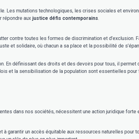
our répondre aux
justice défis contemporains
.
formes de discrimination et d’exclusion. Face à la persistance des inégalités sociales et économiques,
uste et solidaire, où chacun a sa place et la possibilité de s’épan
ion. En définissant des droits et des devoirs pour tous, il permet 
plication effective des lois et la sensibilisation de la population sont essentiell
tes dans nos sociétés, nécessitent une action juridique forte e
t à garantir un accès équitable aux ressources naturelles pour t