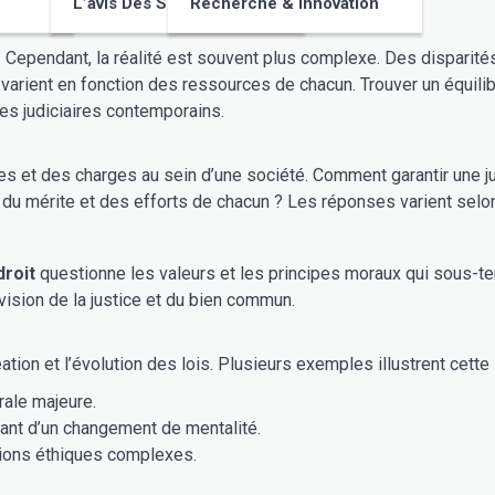
L’avis Des Supporters
Recherche & Innovation
L’égalité devant la loi représente un idéal central de la justice. Cependant, la réalité
e chacun. Trouver un équilibre entre égalité et équité, en tenant compte des spécificités
es judiciaires contemporains.
rantir une justice sociale tout en encourageant l’initiative individuelle ?
mpte du mérite et des efforts de chacun ? Les réponses varient se
droit
questionne les valeurs et les principes moraux qui sous-tendent les normes juri
vision de la justice et du bien commun.
tion et l’évolution des lois. Plusieurs exemples illustrent cette 
rale majeure.
nt d’un changement de mentalité.
stions éthiques complexes.