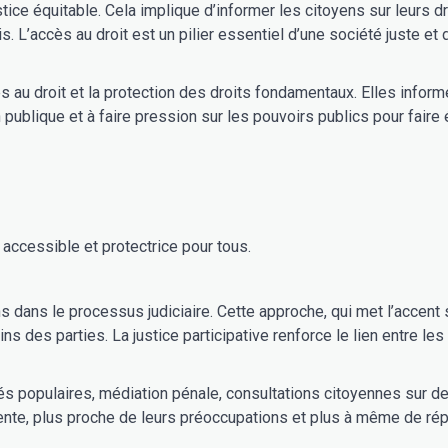
tice équitable. Cela implique d’informer les citoyens sur leurs dro
 L’accès au droit est un pilier essentiel d’une société juste et
ès au droit et la protection des droits fondamentaux. Elles info
 publique et à faire pression sur les pouvoirs publics pour faire é
 accessible et protectrice pour tous.
cent sur le dialogue et la médiation, permet de désengorger les
s des parties. La justice participative renforce le lien entre les
és populaires, médiation pénale, consultations citoyennes sur de
parente, plus proche de leurs préoccupations et plus à même de ré