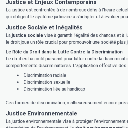
Justice et Enjeux Contemporains
La justice est confrontée à de nombreux défis à l’heure actuelle. Les mutations technologiques, les crises sociales et environnementales, la mondialisation croissante… Autant de facteurs
qui obligent le système judiciaire à s’adapter et à évoluer p
Justice Sociale et Inégalités
La
justice sociale
vise à garantir l’égalité des chances et à lutter contre toutes les 
le droit joue un rôle crucial pour promouvoir une société plus j
Le Rôle du Droit dans la Lutte Contre la Discrimination
Le droit est un outil puissant pour lutter contre la discriminat
comportements discriminatoires. L’ap
Discrimination raciale
Discrimination sexuelle
Discrimination liée au handicap
Ces formes de discrimination, malheureusement encore présen
Justice Environnementale
La justice environnementale vise à protéger l’environnement e