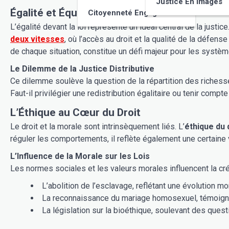
Justice En Images
Égalité et Équité
Citoyenneté Engagée
deux vitesses
, où l’accès au droit et la qualité de la défense varient en fonction des ressources d
de chaque situation, constitue un défi majeur pour les systèm
Le Dilemme de la Justice Distributive
Ce dilemme soulève la question de la répartition des richesses et des charges au sein d’une société. Comment ga
Faut-il privilégier une redistribution égalitaire ou tenir co
L’Éthique au Cœur du Droit
Le droit et la morale sont intrinsèquement liés. L’
éthique du 
réguler les comportements, il reflète également une certaine 
L’Influence de la Morale sur les Lois
Les normes sociales et les valeurs morales influencent la créa
L’abolition de l’esclavage, reflétant une évolution mo
La reconnaissance du mariage homosexuel, témoigna
La législation sur la bioéthique, soulevant des que