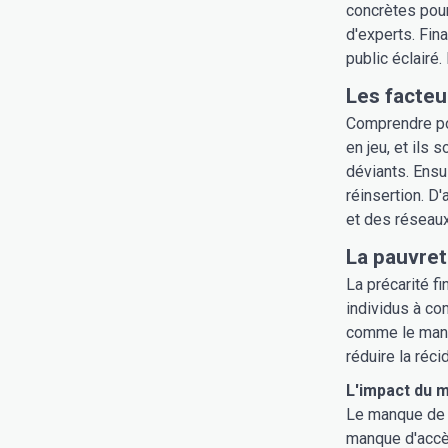
concrètes pou
d'experts. Fin
public éclairé
Les facteu
Comprendre pou
en jeu, et ils 
déviants. Ensui
réinsertion. D'
et des réseaux
La pauvret
La précarité fi
individus à co
comme le manqu
réduire la réci
L'impact du m
Le manque de r
manque d'accès 