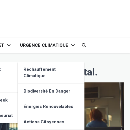
ET
URGENCE CLIMATIQUE
idive, un défi sociétal.
x
Réchauffement
Climatique
Biodiversité En Danger
Geek
Énergies Renouvelables
euriat
Actions Citoyennes