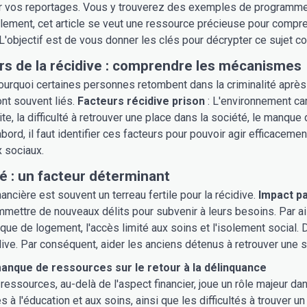
r vos reportages. Vous y trouverez des exemples de programmes
alement, cet article se veut une ressource précieuse pour compren
. L'objectif est de vous donner les clés pour décrypter ce sujet 
rs de la récidive : comprendre les mécanismes
rquoi certaines personnes retombent dans la criminalité après u
sont souvent liés.
Facteurs récidive prison
: L'environnement ca
te, la difficulté à retrouver une place dans la société, le manque
abord, il faut identifier ces facteurs pour pouvoir agir efficacemen
 sociaux.
é : un facteur déterminant
nancière est souvent un terreau fertile pour la récidive.
Impact p
mmettre de nouveaux délits pour subvenir à leurs besoins. Par aill
e de logement, l'accès limité aux soins et l'isolement social. Do
dive. Par conséquent, aider les anciens détenus à retrouver une sta
anque de ressources sur le retour à la délinquance
essources, au-delà de l'aspect financier, joue un rôle majeur dans
à l'éducation et aux soins, ainsi que les difficultés à trouver un