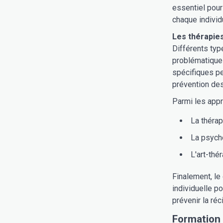
essentiel pour
chaque individ
Les thérapies
Différents typ
problématiques
spécifiques pe
prévention des
Parmi les appr
La théra
La psych
L'art-thé
Finalement, le
individuelle p
prévenir la réc
Formation p