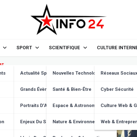
SPORT
SCIENTIFIQUE
CULTURE INTERN
AT
tion en prison : réduire la réc
nts
Actualité Sportive
Nouvelles Technologies
Réseaux Sociau
Grands Évènements
Santé & Bien-Être
Cyber Sécurité
Portraits D’Athlètes
Espace & Astronomie
Culture Web & 
on
Enjeux Du Sport
Nature & Environnement
Web & Entrepren