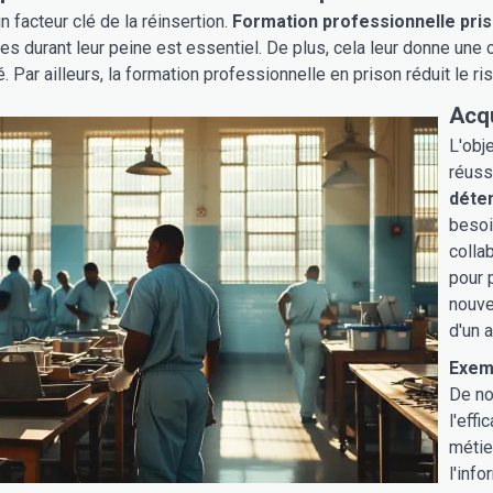
un facteur clé de la réinsertion.
Formation professionnelle pri
es durant leur peine est essentiel. De plus, cela leur donne une c
. Par ailleurs, la formation professionnelle en prison réduit le ri
Acq
L'obj
réussi
déte
besoi
colla
pour 
nouve
d'un a
Exemp
De no
l'eff
métie
l'inf