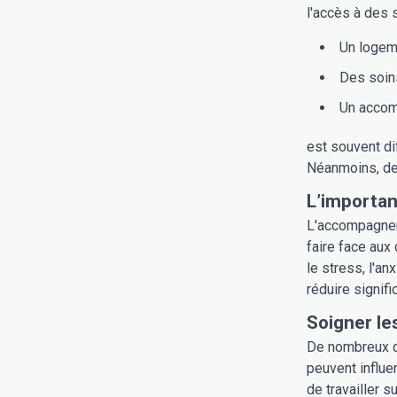
l'accès à des 
Un logem
Des soin
Un acco
est souvent di
Néanmoins, des
L’importa
L'accompagneme
faire face aux 
le stress, l'a
réduire signifi
Soigner le
De nombreux d
peuvent influe
de travailler 