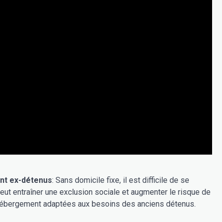
t ex-détenus
: Sans domicile fixe, il est difficile de se
eut entraîner une exclusion sociale et augmenter le risque de
 d'hébergement adaptées aux besoins des anciens détenus.