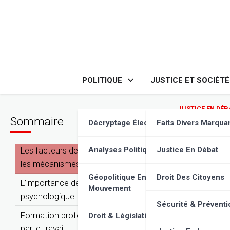
Skip
to
content
POLITIQUE
JUSTICE ET SOCIÉTÉ
JUSTICE EN DÉB
Sommaire
Réinser
Décryptage Élections
Faits Divers Marqua
Les facteurs de la récidive : comprendre
Analyses Politiques
Justice En Débat
les mécanismes
Géopolitique En
Droit Des Citoyens
L’importance de l’accompagnement
Mouvement
psychologique
Sécurité & Préventi
Formation professionnelle et réinsertion
Droit & Législation
par le travail