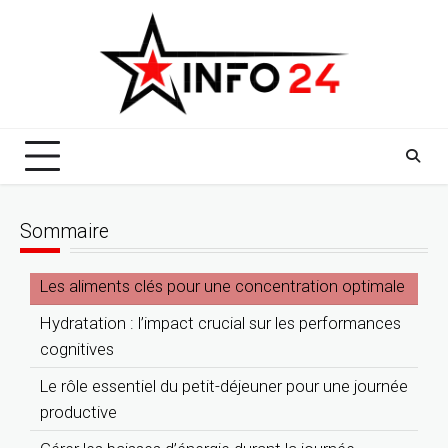
Skip
to
content
Sommaire
Les aliments clés pour une concentration optimale
Hydratation : l’impact crucial sur les performances
cognitives
Le rôle essentiel du petit-déjeuner pour une journée
productive