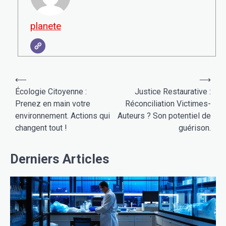
planete
Navigation
⟵
⟶
de
Écologie Citoyenne :
Justice Restaurative :
Prenez en main votre
Réconciliation Victimes-
l’article
environnement. Actions qui
Auteurs ? Son potentiel de
changent tout !
guérison.
Derniers Articles