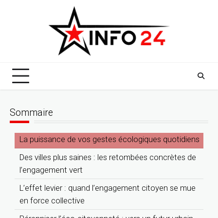
Skip
to
content
Sommaire
La puissance de vos gestes écologiques quotidiens
Des villes plus saines : les retombées concrètes de
l’engagement vert
L’effet levier : quand l’engagement citoyen se mue
en force collective