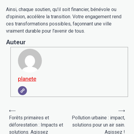
Ainsi, chaque soutien, qu'il soit financier, bénévole ou
d'opinion, accélère la transition. Votre engagement rend
ces transformations possibles, façonnant une ville
vraiment durable pour l'avenir de tous.
Auteur
planete
Navigation
⟵
⟶
de
Forêts primaires et
Pollution urbaine : impact,
déforestation : Impacts et
solutions pour un air sain.
l’article
solutions. Agissez
Agissez !