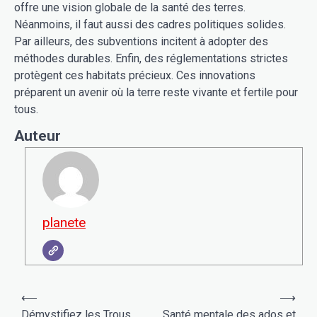
offre une vision globale de la santé des terres.
Néanmoins, il faut aussi des cadres politiques solides.
Par ailleurs, des subventions incitent à adopter des
méthodes durables. Enfin, des réglementations strictes
protègent ces habitats précieux. Ces innovations
préparent un avenir où la terre reste vivante et fertile pour
tous.
Auteur
planete
Navigation
⟵
⟶
de
Démystifiez les Trous
Santé mentale des ados et