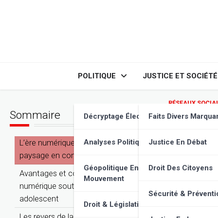
Skip
to
content
POLITIQUE
JUSTICE ET SOCIÉTÉ
RÉSEAUX SOCIA
Sommaire
Santé 
Décryptage Élections
Faits Divers Marqua
enjeux
L’ère numérique et les adolescents : Un
Analyses Politiques
Justice En Débat
paysage en constante évolution
Géopolitique En
Droit Des Citoyens
Avantages et contributions : Quand le
Mouvement
numérique soutient le développement
Sécurité & Préventi
adolescent
Droit & Législation
Les revers de la médaille : Comprendre