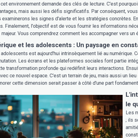
cet environnement demande des clés de lecture. C'est pourquoi cet
antages, mais aussi les défis significatifs. Par conséquent, vou
 examinerons les signes d'alerte et les stratégies concrètes. E
s. Finalement, l'objectif est de vous fournir les informations né
s
majeur. Vous comprendrez comment les accompagner vers un éq
rique et les adolescents : Un paysage en const
dolescents est aujourd'hui intrinsèquement lié au numérique. 
tation. Les écrans et les plateformes sociales font partie intégra
tte transformation profonde qui redéfinit leurs interactions. E
avec ce nouvel espace. C'est un terrain de jeu, mais aussi un lieu
norer cette dimension serait passer à côté d'une part fondament
L'in
le q
Les m
; ils
amiti
cons