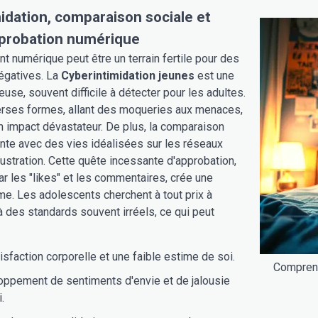
idation, comparaison sociale et
pprobation numérique
t numérique peut être un terrain fertile pour des
égatives. La
Cyberintimidation jeunes
est une
euse, souvent difficile à détecter pour les adultes.
erses formes, allant des moqueries aux menaces,
un impact dévastateur. De plus, la comparaison
nte avec des vies idéalisées sur les réseaux
rustration. Cette quête incessante d'approbation,
ar les "likes" et les commentaires, crée une
e. Les adolescents cherchent à tout prix à
 des standards souvent irréels, ce qui peut
isfaction corporelle et une faible estime de soi.
Comprend
oppement de sentiments d'envie et de jalousie
.