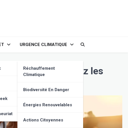
ET
URGENCE CLIMATIQUE
sociaux : Comprenez les
x
Réchauffement
Climatique
Biodiversité En Danger
Geek
Énergies Renouvelables
euriat
Actions Citoyennes