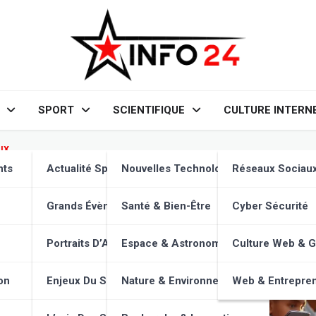
SPORT
SCIENTIFIQUE
CULTURE INTERN
UX
mentale des ados et réseaux 
nts
Actualité Sportive
Nouvelles Technologies
Réseaux Sociau
 et agissez !
Grands Évènements
Santé & Bien-Être
Cyber Sécurité
Portraits D’Athlètes
Espace & Astronomie
Culture Web & 
on
Enjeux Du Sport
Nature & Environnement
Web & Entrepren