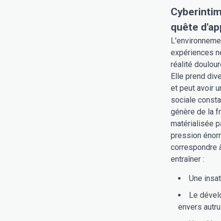
Cyberintim
quête d'a
L'environnemen
expériences n
réalité doulour
Elle prend div
et peut avoir 
sociale consta
génère de la f
matérialisée p
pression énorm
correspondre à
entraîner :
Une insat
Le dével
envers autrui