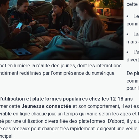
cette
Le
commu
La
mais 
L'
diver
et en lumière la réalité des jeunes, dont les interactions
ndément redéfinies par l'omniprésence du numérique.
De pl
commu
pour 
d'utilisation et plateformes populaires chez les 12-18 ans
rner cette
Jeunesse connectée
et son comportement, il est es
able en ligne chaque jour, un temps qui varie selon les âges et 
sé par une utilisation diversifiée des plateformes. D'abord, il y a
de ces réseaux peut changer très rapidement, exigeant une veille
ncipal :