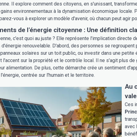
yenne. Il explore comment des citoyens, en s'unissant, transfor
 gains environnementaux à la dynamisation économique locale. Par
réparez-vous à explorer un modèle d'avenir, où chacun peut agir 
ents de l’énergie citoyenne : Une définition cla
enne, c'est quoi au juste ? Elle représente l'implication directe d
'énergie renouvelable. D'abord, des personnes se regroupent p
 panneaux solaires sur un toit public, ou investir dans une petite
 l'accent sur la propriété et le contrôle local. Il ne s'agit plu
eur alimentation. De plus, cette démarche crée un sentiment d'app
'énergie, centrée sur l'humain et le territoire.
Au c
vale
Ces i
Princ
trans
avec 
bénéf