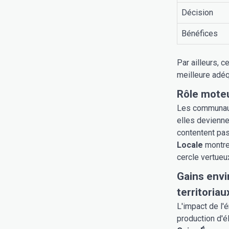
Décision
Bénéfices
Par ailleurs, 
meilleure adéq
Rôle mote
Les communauté
elles devienne
contentent pas
Locale
montren
cercle vertueu
Gains env
territoriau
L'impact de l'
production d'é