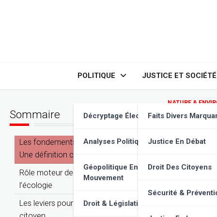
Skip
to
content
POLITIQUE
JUSTICE ET SOCIÉTÉ
NATURE & ENVI
Sommaire
Énergi
Décryptage Élections
Faits Divers Marqua
écolog
Les fondements de l’énergie citoyenne :
Analyses Politiques
Justice En Débat
Une définition claire
Géopolitique En
Droit Des Citoyens
Rôle moteur des communautés dans
Mouvement
l’écologie
Sécurité & Préventi
Les leviers pour concrétiser un projet
Droit & Législation
citoyen