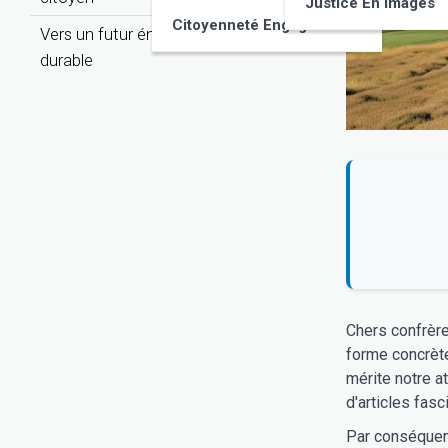
Justice En Images
Citoyenneté Engagée
Vers un futur énergétique participatif et
durable
Chers confrère
forme concrète
mérite notre a
d'articles fasc
Par conséquent