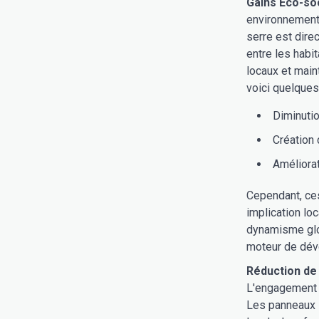
Gains Éco-so
environnementa
serre est direc
entre les habi
locaux et maint
voici quelques
Diminuti
Création 
Améliorati
Cependant, ces
implication lo
dynamisme glob
moteur de dév
Réduction de
L'engagement c
Les panneaux 