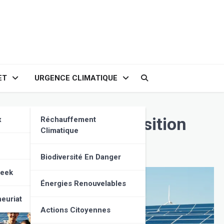
ET
URGENCE CLIMATIQUE
ct local sur la transition
x
Réchauffement
Climatique
Biodiversité En Danger
Geek
Énergies Renouvelables
euriat
Actions Citoyennes