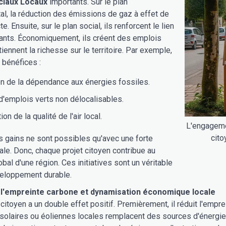
ciaux Locaux
importants. Sur le plan
l, la réduction des émissions de gaz à effet de
te. Ensuite, sur le plan social, ils renforcent le lien
tants. Économiquement, ils créent des emplois
iennent la richesse sur le territoire. Par exemple,
 bénéfices :
on de la dépendance aux énergies fossiles.
d'emplois verts non délocalisables.
on de la qualité de l'air local.
L'engageme
cito
 gains ne sont possibles qu'avec une forte
cale. Donc, chaque projet citoyen contribue au
al d'une région. Ces initiatives sont un véritable
eloppement durable.
 l'empreinte carbone et dynamisation économique locale
itoyen a un double effet positif. Premièrement, il réduit l'emprei
solaires ou éoliennes locales remplacent des sources d'énergie