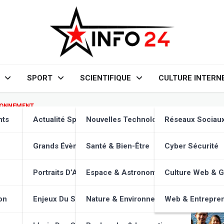
SPORT
SCIENTIFIQUE
CULTURE INTERN
RONNEMENT
e citoyenne : Découvrez l’impa
nts
Actualité Sportive
Nouvelles Technologies
Réseaux Sociau
ique.
Grands Évènements
Santé & Bien-Être
Cyber Sécurité
Portraits D’Athlètes
Espace & Astronomie
Culture Web & 
on
Enjeux Du Sport
Nature & Environnement
Web & Entrepren