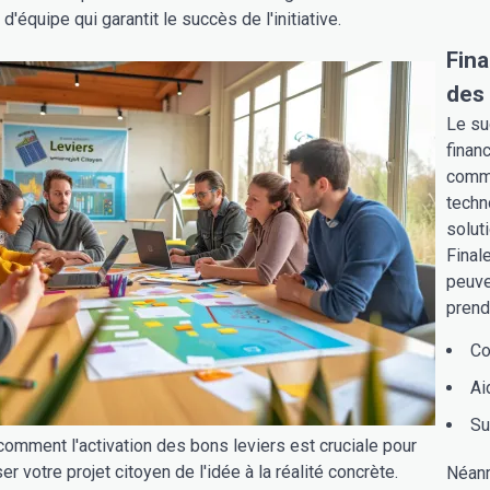
 d'équipe qui garantit le succès de l'initiative.
Fin
des 
Le su
finan
comme
techno
solut
Final
peuve
prend
Co
Ai
Su
omment l'activation des bons leviers est cruciale pour
er votre projet citoyen de l'idée à la réalité concrète.
Néanm