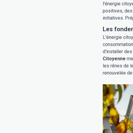
l'énergie cito
positives, des
initiatives. P
Les fondem
L'énergie citoy
consommation d
d'installer des
Citoyenne
met
les rênes de l
renouvelée de l