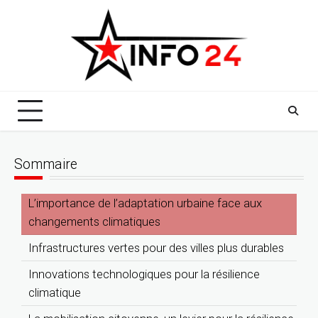
Skip
to
content
Sommaire
L’importance de l’adaptation urbaine face aux
changements climatiques
Infrastructures vertes pour des villes plus durables
Innovations technologiques pour la résilience
climatique