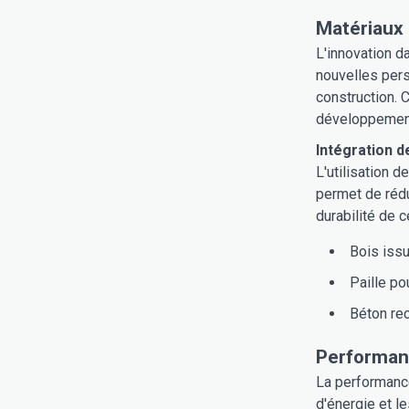
Matériaux 
L'innovation d
nouvelles pers
construction. C
développement
Intégration d
L'utilisation 
permet de rédu
durabilité de 
Bois iss
Paille pou
Béton re
Performanc
La performanc
d'énergie et l