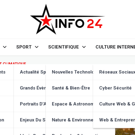
SPORT
SCIENTIFIQUE
CULTURE INTERN
 CLIMATIQUE
 durables : quelles innovatio
nts
Actualité Sportive
Nouvelles Technologies
Réseaux Sociau
ique ?
Grands Évènements
Santé & Bien-Être
Cyber Sécurité
Portraits D’Athlètes
Espace & Astronomie
Culture Web & 
on
Enjeux Du Sport
Nature & Environnement
Web & Entrepren