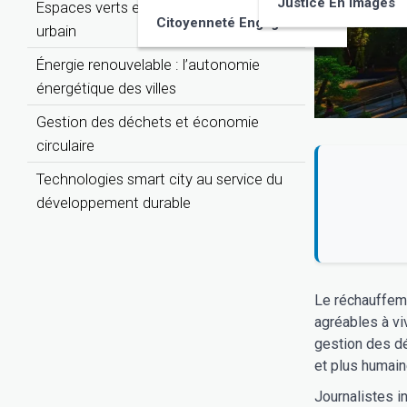
Justice En Images
Espaces verts et biodiversité en milieu
Citoyenneté Engagée
urbain
Énergie renouvelable : l’autonomie
énergétique des villes
Gestion des déchets et économie
circulaire
Technologies smart city au service du
développement durable
Le réchauffeme
agréables à vi
gestion des dé
et plus humain
Journalistes i