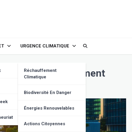
ET
URGENCE CLIMATIQUE
ns face au réchauffement
x
Réchauffement
Climatique
Biodiversité En Danger
Geek
Énergies Renouvelables
euriat
Actions Citoyennes