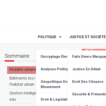
Skip
to
content
POLITIQUE
JUSTICE ET SOCIÉTÉ
RÉCHAUFFEMENT
Sommaire
Villes
Décryptage Élections
Faits Divers Marqua
climat
Mobilité urbaine repensée
Analyses Politiques
Justice En Débat
Bâtiments éco-responsables : l’avenir de
Géopolitique En
Droit Des Citoyens
l’habitat urbain
Mouvement
Gestion intelligente des ressources en
Sécurité & Préventi
eau
Droit & Législation