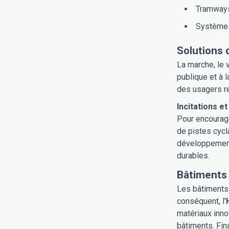
Tramway
Systèmes
Solutions 
La marche, le 
publique et à 
des usagers re
Incitations e
Pour encourage
de pistes cycl
développement 
durables.
Bâtiments 
Les bâtiments 
conséquent, l'
matériaux inno
bâtiments. Fin