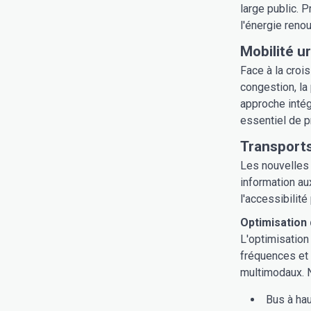
large public. 
l'énergie reno
Mobilité u
Face à la croi
congestion, la
approche intég
essentiel de p
Transports
Les nouvelles
information au
l'accessibilité
Optimisation
L'optimisation
fréquences et 
multimodaux. Né
Bus à hau