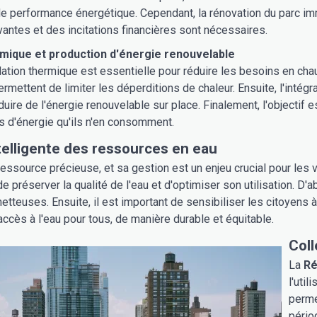
 de performance énergétique. Cependant, la rénovation du parc im
vantes et des incitations financières sont nécessaires.
rmique et production d'énergie renouvelable
ation thermique est essentielle pour réduire les besoins en chau
rmettent de limiter les déperditions de chaleur. Ensuite, l'int
uire de l'énergie renouvelable sur place. Finalement, l'objectif 
s d'énergie qu'ils n'en consomment.
telligente des ressources en eau
ressource précieuse, et sa gestion est un enjeu crucial pour les 
de préserver la qualité de l'eau et d'optimiser son utilisation. D'a
etteuses. Ensuite, il est important de sensibiliser les citoyens 
accès à l'eau pour tous, de manière durable et équitable.
Coll
La
Ré
l'util
perme
pério