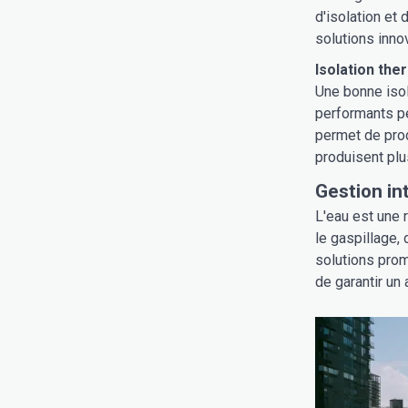
d'isolation et
solutions inno
Isolation the
Une bonne isol
performants pe
permet de prod
produisent plu
Gestion in
L'eau est une 
le gaspillage, 
solutions prom
de garantir un 