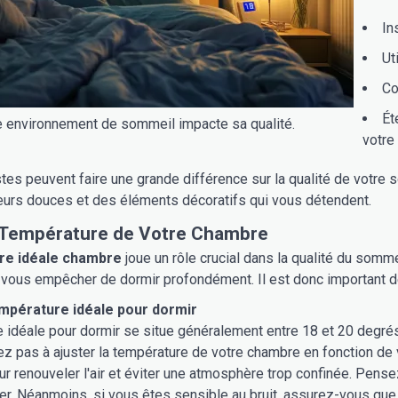
In
Ut
Co
Ét
e environnement de sommeil impacte sa qualité.
votre
tes peuvent faire une grande différence sur la qualité de votre 
eurs douces et des éléments décoratifs qui vous détendent.
a Température de Votre Chambre
re idéale chambre
joue un rôle crucial dans la qualité du somm
 vous empêcher de dormir profondément. Il est donc important de
empérature idéale pour dormir
 idéale pour dormir se situe généralement entre 18 et 20 degrés
itez pas à ajuster la température de votre chambre en fonction de
ur renouveler l'air et éviter une atmosphère trop confinée. Pens
r. Néanmoins, si vous êtes sensible au bruit, assurez-vous que 