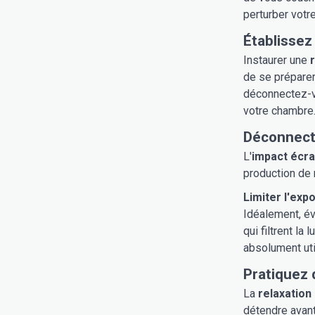
perturber votr
Établissez
Instaurer une
de se préparer
déconnectez-vo
votre chambre.
Déconnect
L'
impact écr
production de 
Limiter l'exp
Idéalement, év
qui filtrent la
absolument uti
Pratiquez 
La
relaxation
détendre avant