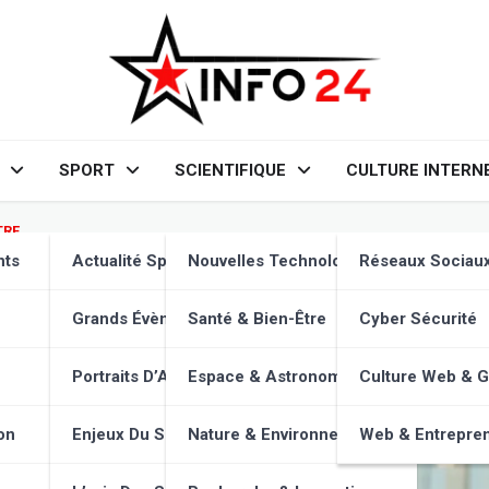
SPORT
SCIENTIFIQUE
CULTURE INTERN
TRE
ces pour un Sommeil Réparat
nts
Actualité Sportive
Nouvelles Technologies
Réseaux Sociau
dante
Grands Évènements
Santé & Bien-Être
Cyber Sécurité
Portraits D’Athlètes
Espace & Astronomie
Culture Web & 
on
Enjeux Du Sport
Nature & Environnement
Web & Entrepren