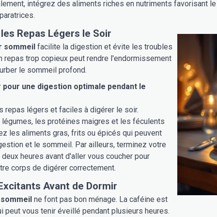
inalement, intégrez des aliments riches en nutriments favorisant l
paratrices.
 les Repas Légers le Soir
er sommeil
facilite la digestion et évite les troubles
n repas trop copieux peut rendre l'endormissement
rturber le sommeil profond.
 pour une digestion optimale pendant le
 repas légers et faciles à digérer le soir.
s légumes, les protéines maigres et les féculents
ez les aliments gras, frits ou épicés qui peuvent
gestion et le sommeil. Par ailleurs, terminez votre
 deux heures avant d'aller vous coucher pour
tre corps de digérer correctement.
 Excitants Avant de Dormir
t sommeil
ne font pas bon ménage. La caféine est
ui peut vous tenir éveillé pendant plusieurs heures.