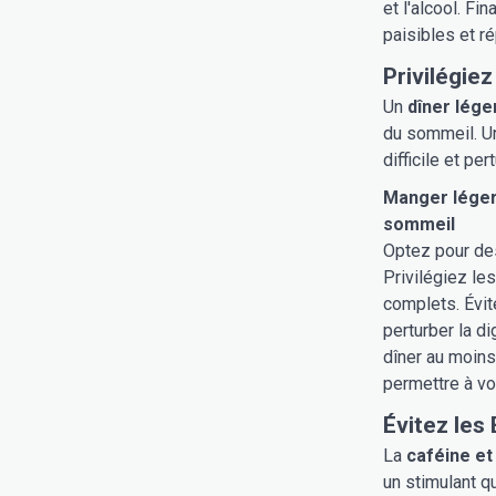
et l'alcool. F
paisibles et ré
Privilégiez
Un
dîner lég
du sommeil. U
difficile et pe
Manger léger
sommeil
Optez pour des
Privilégiez le
complets. Évit
perturber la di
dîner au moins
permettre à vo
Évitez les
La
caféine e
un stimulant q