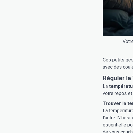
Votr
Ces petits ges
avec des coul
Réguler l
La
températu
votre repos et
Trouver la t
La température
l'autre. N'hés
essentielle po
de vous couche