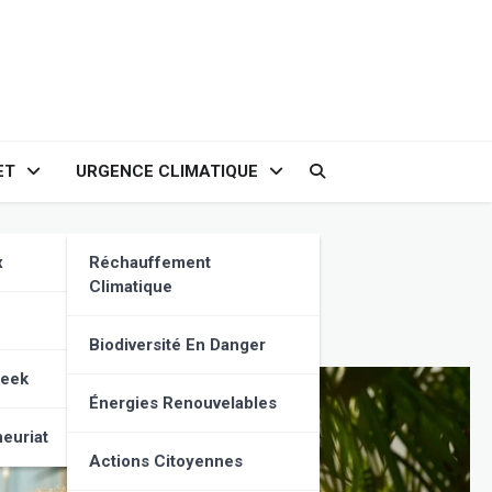
ET
URGENCE CLIMATIQUE
eur et une Énergie
x
Réchauffement
Climatique
Biodiversité En Danger
Geek
Énergies Renouvelables
euriat
Actions Citoyennes