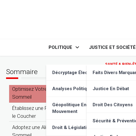
Skip
to
content
POLITIQUE
JUSTICE ET SOCIÉTÉ
SANTÉ & BIEN-Ê
Sommaire
7 Astu
Décryptage Élections
Faits Divers Marqua
Débor
Optimisez Votre Environnement de
Analyses Politiques
Justice En Débat
Sommeil
Géopolitique En
Droit Des Citoyens
Établissez une Routine Relaxante Avant
Mouvement
le Coucher
Sécurité & Préventi
Adoptez une Alimentation Favorable au
Droit & Législation
Sommeil