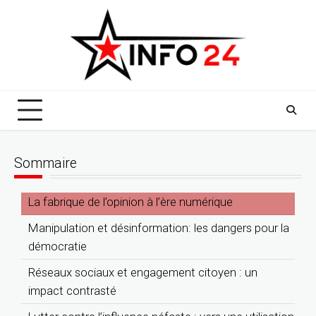
Skip
to
content
Sommaire
La fabrique de l’opinion à l’ère numérique
Manipulation et désinformation: les dangers pour la
démocratie
Réseaux sociaux et engagement citoyen : un
impact contrasté