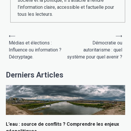
société et la politique, il s’attache à rendre
l’information claire, accessible et factuelle pour
tous les lecteurs.
Navigation
⟵
⟶
de
Médias et élections :
Démocratie ou
Influence ou information ?
autoritarisme : quel
l’article
Décryptage.
système pour quel avenir ?
Derniers Articles
L’eau : source de conflits ? Comprendre les enjeux