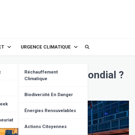
ET
URGENCE CLIMATIQUE
se et nouvel ordre mondial ?
x
Réchauffement
Climatique
Biodiversité En Danger
Geek
Énergies Renouvelables
euriat
Actions Citoyennes