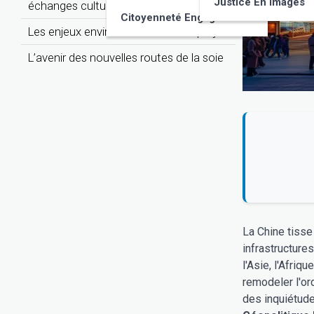
Justice En Images
échanges culturels
Citoyenneté Engagée
Les enjeux environnementaux du projet
L’avenir des nouvelles routes de la soie
La Chine tisse
infrastructure
l'Asie, l'Afriq
remodeler l'or
des inquiétude