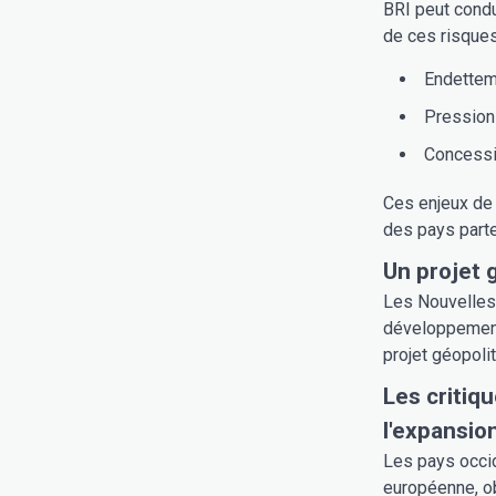
BRI peut condu
de ces risques
Endetteme
Pression 
Concessio
Ces enjeux de 
des pays parte
Un projet 
Les Nouvelles 
développement,
projet géopoli
Les critiq
l'expansio
Les pays occid
européenne, o