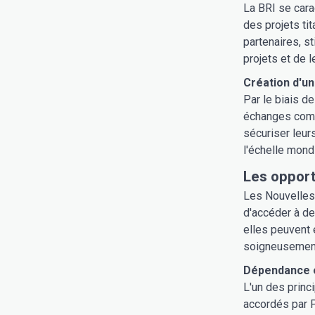
La BRI se cara
des projets ti
partenaires, s
projets et de 
Création d'u
Par le biais d
échanges comme
sécuriser leur
l'échelle mondi
Les opport
Les Nouvelles 
d'accéder à de
elles peuvent 
soigneusement 
Dépendance é
L'un des princ
accordés par 