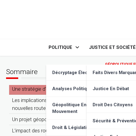
Skip
to
content
POLITIQUE
JUSTICE ET SOCIÉTÉ
GÉOPOLITIQUE 
Sommaire
Routes
Décryptage Élections
Faits Divers Marqua
Décry
Une stratégie d’influence globale ?
Analyses Politiques
Justice En Débat
Les implications économiques des
Géopolitique En
Droit Des Citoyens
nouvelles routes de la soie
Mouvement
Un projet géopolitique controversé
Sécurité & Préventi
Droit & Législation
L’impact des routes de la soie sur les