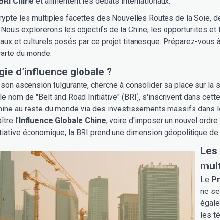
BRI Chine
et alimentent les débats internationaux.
crypte les multiples facettes des Nouvelles Routes de la Soie,
 Nous explorerons les objectifs de la Chine, les opportunités et 
ux et culturels posés par ce projet titanesque. Préparez-vous à 
carte du monde.
gie d’influence globale ?
 son ascension fulgurante, cherche à consolider sa place sur la 
e nom de "Belt and Road Initiative" (BRI), s'inscrivent dans cett
hine au reste du monde via des investissements massifs dans les
tre l’
Influence Globale Chine
, voire d'imposer un nouvel ordre
iative économique, la BRI prend une dimension géopolitique de p
Les 
mul
Le
Pr
ne se
égale
les t