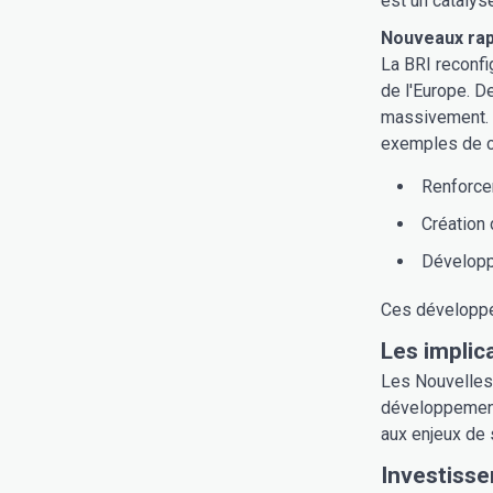
est un cataly
Nouveaux rap
La BRI reconfi
de l'Europe. D
massivement. C
exemples de c
Renforcem
Création 
Développe
Ces développem
Les implic
Les Nouvelles 
développement 
aux enjeux de 
Investisse