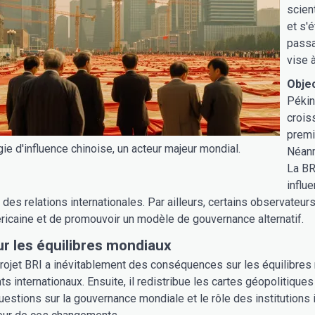
scien
et s'
passa
vise 
Objec
Pékin
crois
premi
gie d'influence chinoise, un acteur majeur mondial.
Néanm
La BR
influ
 des relations internationales. Par ailleurs, certains observateur
éricaine et de promouvoir un modèle de gouvernance alternatif.
ur les équilibres mondiaux
rojet BRI a inévitablement des conséquences sur les équilibres 
s internationaux. Ensuite, il redistribue les cartes géopolitiques
estions sur la gouvernance mondiale et le rôle des institutions i