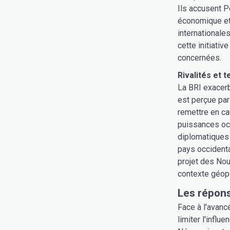
Ils accusent P
économique et 
internationale
cette initiativ
concernées.
Rivalités et 
La BRI exacerbe
est perçue par
remettre en ca
puissances oc
diplomatiques 
pays occidenta
projet des Nou
contexte géopo
Les répons
Face à l'avanc
limiter l'influ