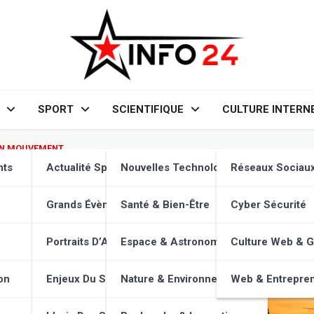
SPORT
SCIENTIFIQUE
CULTURE INTERN
EN MOUVEMENT
 de la soie : influence chinoi
nts
Actualité Sportive
Nouvelles Technologies
Réseaux Sociau
ptage
Grands Évènements
Santé & Bien-Être
Cyber Sécurité
Portraits D’Athlètes
Espace & Astronomie
Culture Web & 
on
Enjeux Du Sport
Nature & Environnement
Web & Entrepren