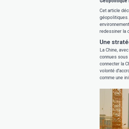
Géopolitique 
Cet article dé
géopolitiques.
environnementa
redessiner la 
Une straté
La Chine, avec
connues sous l
connecter la C
volonté d'accroî
comme une init