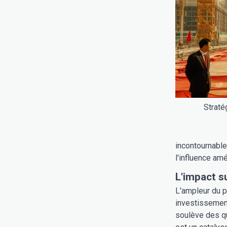
Straté
incontournable
l'influence am
L'impact s
L'ampleur du p
investissement
soulève des qu