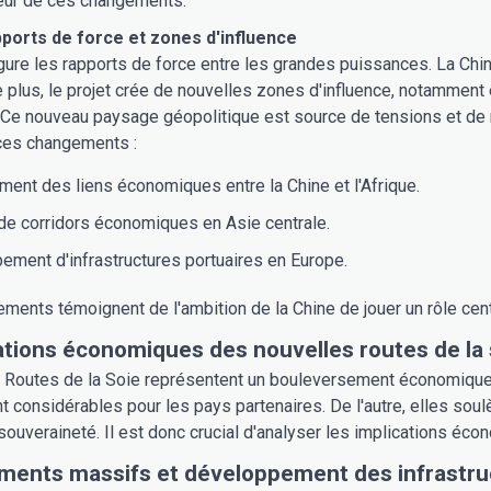
seur de ces changements.
ports de force et zones d'influence
gure les rapports de force entre les grandes puissances. La Chi
e plus, le projet crée de nouvelles zones d'influence, notamment e
e nouveau paysage géopolitique est source de tensions et de riv
es changements :
ent des liens économiques entre la Chine et l'Afrique.
de corridors économiques en Asie centrale.
ment d'infrastructures portuaires en Europe.
ents témoignent de l'ambition de la Chine de jouer un rôle centr
ations économiques des nouvelles routes de la 
Routes de la Soie représentent un bouleversement économique m
considérables pour les pays partenaires. De l'autre, elles sou
souveraineté. Il est donc crucial d'analyser les implications éco
ments massifs et développement des infrastru