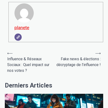
planete
Navigation
⟵
⟶
de
Influence & Réseaux
Fake news & élections :
Sociaux : Quel impact sur
décryptage de l’influence !
l’article
nos votes ?
Derniers Articles