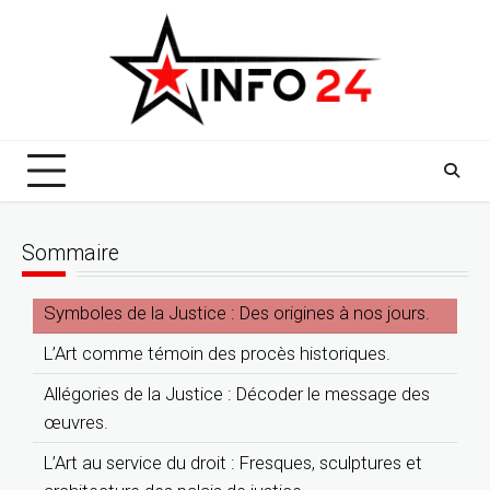
Skip
to
content
Sommaire
Symboles de la Justice : Des origines à nos jours.
L’Art comme témoin des procès historiques.
Allégories de la Justice : Décoder le message des
œuvres.
L’Art au service du droit : Fresques, sculptures et