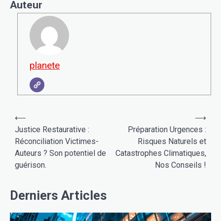
Auteur
planete
Navigation
⟵
⟶
de
Justice Restaurative :
Préparation Urgences :
Réconciliation Victimes-
Risques Naturels et
l’article
Auteurs ? Son potentiel de
Catastrophes Climatiques,
guérison.
Nos Conseils !
Derniers Articles