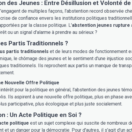
on des Jeunes : Entre Désillusion et Volonté d
s'engagent de multiples façons, l'abstention record observée c
 crise de confiance envers les institutions politiques traditionne
pportées par la classe politique. L'
abstention jeunes rupture
rêt ou un signal d'alarme à prendre au sérieux ?
es Partis Traditionnels ?
us partis traditionnels
et de leurs modes de fonctionnement est
mique, le chômage des jeunes et le sentiment d'une injustice so
iques traditionnels. Ils reprochent aux partis un manque de transp
tement.
e Nouvelle Offre Politique
intérêt pour la politique en général, l'abstention des jeunes tém
is. Ils aspirent à une nouvelle offre politique, plus en phase avec
plus participative, plus écologique et plus juste socialement.
n : Un Acte Politique en Soi ?
acte politique
est un sujet complexe qui suscite de nombreux déb
et un danger pour la démocratie. Pour d'autres, il s'agit d'un ac