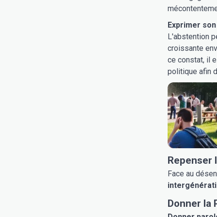
mécontentement
Exprimer son
L'abstention 
croissante env
ce constat, il
politique afin
Repenser l
Face au désenc
intergénérati
Donner la 
Donner parol