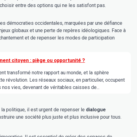
oisir entre des options qui ne les satisfont pas.
les démocraties occidentales, marquées par une défiance
enjeux globaux et une perte de repères idéologiques. Face à
enchantement et de repenser les modes de participation
nt citoyen : piège ou opportunité ?
nt transformé notre rapport au monde, et la sphère
e révolution. Les réseaux sociaux, en particulier, occupent
nos vies, devenant de véritables caisses de...
 politique, il est urgent de repenser le
dialogue
struire une société plus juste et plus inclusive pour tous.
démocraties. Il est essentiel de créer des espaces de