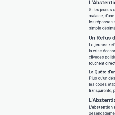
L’Abstenti
Si les jeunes 
malaise, d'une
les réponses a
simple désinté
Un Refus d
Le
jeunes ref
la crise écono
clivages polit
touchent direc
La Quête d'un
Plus qu'un dés
les codes établ
transparente, 
L'Abstentio
L'
abstention 
désengagement 