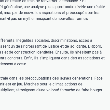
s en réalité en train de renverser la tendance ? Si
êt généralisé, une analyse plus approfondie révèle une réalité
t, mus par de nouvelles aspirations et préoccupés par les
rait-il pas un mythe masquant de nouvelles formes
fférents. Inégalités sociales, discriminations, accès à
issent un désir croissant de justice et de solidarité. D'abord,
 et de construction identitaire. Ensuite, ils n'hésitent pas à
ts concrets. Enfin, ils s'impliquent dans des associations et
tiennent à cœur.
entrale dans les préoccupations des jeunes générations. Face
ir est en jeu. Marches pour le climat, actions de
ltiplient, témoignant d'une volonté farouche de faire bouger