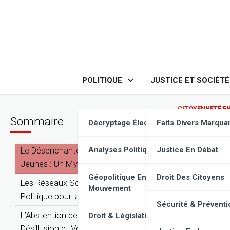
Skip
to
content
POLITIQUE
JUSTICE ET SOCIÉTÉ
CITOYENNETÉ E
Sommaire
Jeunes
Décryptage Élections
Faits Divers Marqua
Le Désenchantement Politique des
Analyses Politiques
Justice En Débat
Jeunes : Un Mythe ?
Géopolitique En
Droit Des Citoyens
Les Réseaux Sociaux : Un Terrain de Jeu
Mouvement
Politique pour la Jeunesse ?
Sécurité & Préventi
L’Abstention des Jeunes : Entre
Droit & Législation
Désillusion et Volonté de Rupture