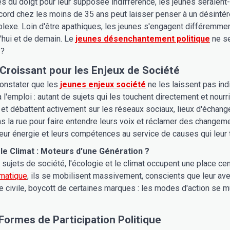
s du doigt pour leur supposée indifférence, les jeunes seraient-il
ecord chez les moins de 35 ans peut laisser penser à un désintér
lexe. Loin d'être apathiques, les jeunes s'engagent différemmen
d'hui et de demain. Le
jeunes désenchantement politique
ne se
 ?
 Croissant pour les Enjeux de Société
constater que les
jeunes enjeux société
ne les laissent pas indi
à l'emploi : autant de sujets qui les touchent directement et nourr
 et débattent activement sur les réseaux sociaux, lieux d'échanges
 la rue pour faire entendre leurs voix et réclamer des changemen
eur énergie et leurs compétences au service de causes qui leur 
 le Climat : Moteurs d'une Génération ?
 sujets de société, l'écologie et le climat occupent une place c
imatique
, ils se mobilisent massivement, conscients que leur aven
civile, boycott de certaines marques : les modes d'action se mu
Formes de Participation Politique