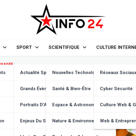
SPORT
SCIENTIFIQUE
CULTURE INTERN
NGAGÉE
 & Politique : Une nouvelle è
nts
Actualité Sportive
Nouvelles Technologies
Réseaux Sociau
Grands Évènements
Santé & Bien-Être
Cyber Sécurité
Portraits D’Athlètes
Espace & Astronomie
Culture Web & 
on
Enjeux Du Sport
Nature & Environnement
Web & Entrepren