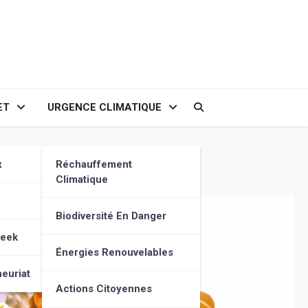
ET
URGENCE CLIMATIQUE
re d’engagement ?
x
Réchauffement
Climatique
Biodiversité En Danger
Geek
Énergies Renouvelables
euriat
Actions Citoyennes