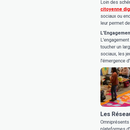
Loin des schém
citoyenne dig
sociaux ou enc
leur permet de
L'Engagement
L'engagement n
toucher un lar
sociaux, les j
l'émergence d'
Les Réseau
Omniprésents 
plateformes d'