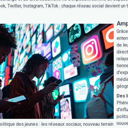
k, Twitter, Instagram, TikTok : chaque réseau social devient un te
Ampl
Grâce
enten
de leu
direc
relay
tienn
d'exp
média
géogr
Des 
Phéno
d'inf
polit
nouve
itique des jeunes : les réseaux sociaux, nouveau terrain