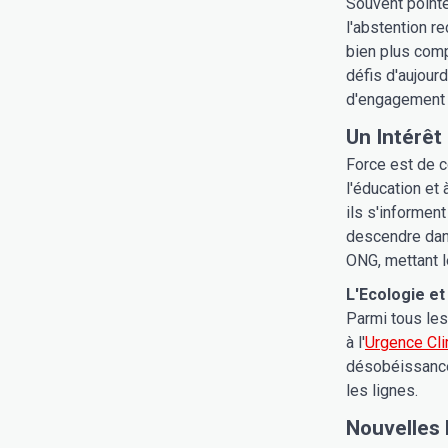
Souvent pointé
l'abstention r
bien plus comp
défis d'aujour
d'engagement
Un Intérêt
Force est de 
l'éducation et 
ils s'informent
descendre dans
ONG, mettant l
L'Ecologie et
Parmi tous les
à l'
Urgence Cl
désobéissance 
les lignes.
Nouvelles 