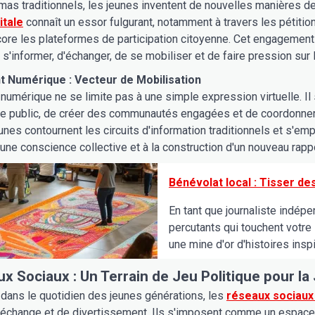
as traditionnels, les jeunes inventent de nouvelles manières de 
itale
connaît un essor fulgurant, notamment à travers les pétitio
ore les plateformes de participation citoyenne. Cet engagement
 s'informer, d'échanger, de se mobiliser et de faire pression sur
 Numérique : Vecteur de Mobilisation
umérique ne se limite pas à une simple expression virtuelle. Il s
ge public, de créer des communautés engagées et de coordonner 
eunes contournent les circuits d'information traditionnels et s'em
une conscience collective et à la construction d'un nouveau rappo
Bénévolat local : Tisser des
En tant que journaliste indép
percutants qui touchent votre
une mine d'or d'histoires insp
x Sociaux : Un Terrain de Jeu Politique pour l
dans le quotidien des jeunes générations, les
réseaux sociaux 
échange et de divertissement. Ils s'imposent comme un espace 