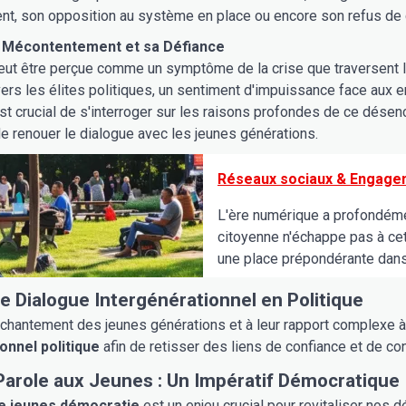
, son opposition au système en place ou encore son refus de ch
 Mécontentement et sa Défiance
peut être perçue comme un symptôme de la crise que traversent 
ers les élites politiques, un sentiment d'impuissance face aux 
 est crucial de s'interroger sur les raisons profondes de ce dés
 de renouer le dialogue avec les jeunes générations.
Réseaux sociaux & Engageme
L'ère numérique a profondéme
citoyenne n'échappe pas à cett
une place prépondérante dans 
e Dialogue Intergénérationnel en Politique
hantement des jeunes générations et à leur rapport complexe à la
onnel politique
afin de retisser des liens de confiance et de con
Parole aux Jeunes : Un Impératif Démocratique
e jeunes démocratie
est un enjeu crucial pour revitaliser nos 