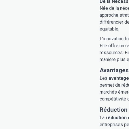
De la Nécessi
Née de la néce
approche strat
différencier de
équitable.
L'innovation f
Elle offre un 
ressources. Fi
manière plus ef
Avantages 
Les
avantage
permet de rédu
marchés émerge
compétitivité 
Réduction 
La
réduction 
entreprises pe