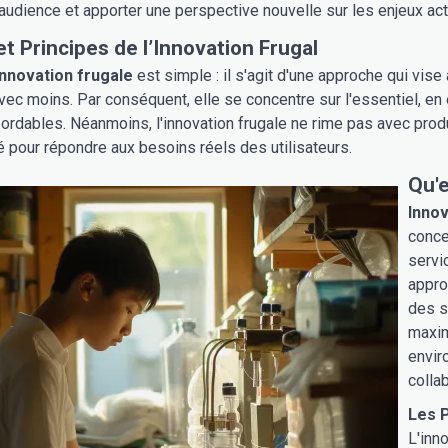
 audience et apporter une perspective nouvelle sur les enjeux act
et Principes de l’Innovation Frugal
 innovation frugale
est simple : il s'agit d'une approche qui vise 
avec moins. Par conséquent, elle se concentre sur l'essentiel, en
bordables. Néanmoins, l'innovation frugale ne rime pas avec produ
té pour répondre aux besoins réels des utilisateurs.
Qu'e
Innov
conce
servi
appro
des s
maxim
envir
colla
Les P
L'inn