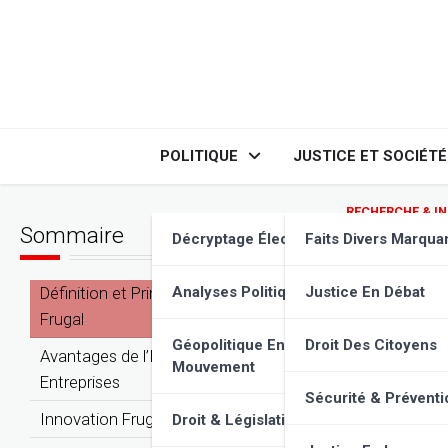
Skip
to
content
POLITIQUE
JUSTICE ET SOCIÉTÉ
RECHERCHE & I
Sommaire
Innova
Décryptage Élections
Faits Divers Marqua
Définition et Principes de l’Innovation
Analyses Politiques
Justice En Débat
Frugal
Géopolitique En
Droit Des Citoyens
Avantages de l’Innovation Frugal pour les
Mouvement
Entreprises
Sécurité & Préventi
Innovation Frugal : Exemples Concrets
Droit & Législation