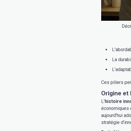
Décr
L'abordab
La durabi
L'adaptab
Ces piliers pe
Origine et
L’
histoire inn
économiques e
aujourd'hui ad
stratégie d'inn