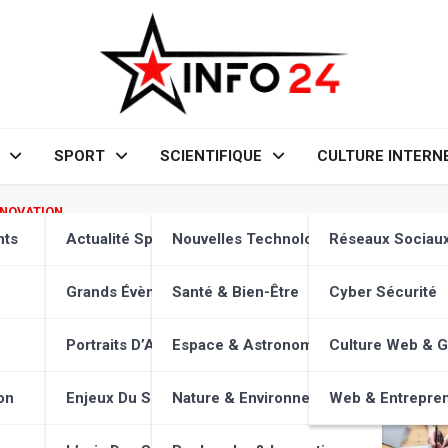
SPORT
SCIENTIFIQUE
CULTURE INTERN
NNOVATION
tion Frugal : R&D Durable & 
nts
Actualité Sportive
Nouvelles Technologies
Réseaux Sociau
Grands Évènements
Santé & Bien-Être
Cyber Sécurité
Portraits D’Athlètes
Espace & Astronomie
Culture Web & 
on
Enjeux Du Sport
Nature & Environnement
Web & Entrepren