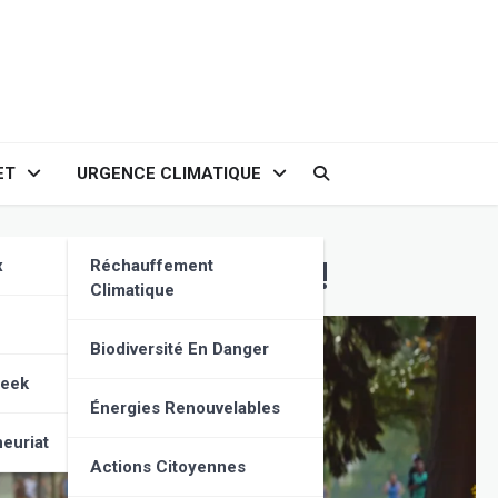
ET
URGENCE CLIMATIQUE
 équilibrée. À lire !
x
Réchauffement
Climatique
Biodiversité En Danger
Geek
Énergies Renouvelables
euriat
Actions Citoyennes