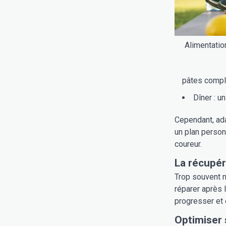
Alimentatio
pâtes compl
Dîner : u
Cependant, ada
un plan person
coureur.
La récupér
Trop souvent n
réparer après l
progresser et é
Optimiser 