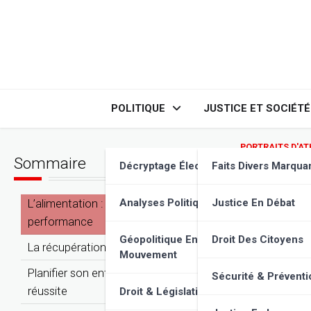
Skip
to
content
POLITIQUE
JUSTICE ET SOCIÉTÉ
PORTRAITS D'AT
Sommaire
Coureu
Décryptage Élections
Faits Divers Marqua
L’alimentation : carburant de la
Analyses Politiques
Justice En Débat
performance
Géopolitique En
Droit Des Citoyens
La récupération : l’atout indispensable
Mouvement
Planifier son entraînement : la clé de la
Sécurité & Préventi
réussite
Droit & Législation