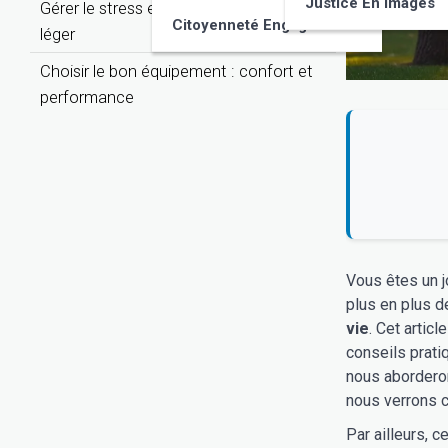
Justice En Images
Gérer le stress et le mental : courir l’esprit
Citoyenneté Engagée
léger
Choisir le bon équipement : confort et
performance
Vous êtes un j
plus en plus d
vie
. Cet artic
conseils prati
nous aborderon
nous verrons c
Par ailleurs, c