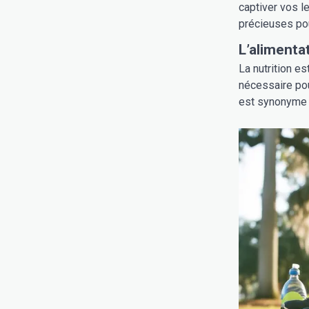
captiver vos l
précieuses pou
L’alimenta
La nutrition es
nécessaire pou
est synonyme d