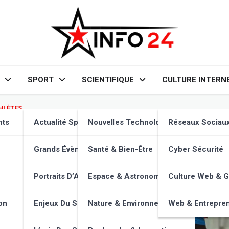
SPORT
SCIENTIFIQUE
CULTURE INTERN
HLÈTES
r amateur : Le secret d’une vie
nts
Actualité Sportive
Nouvelles Technologies
Réseaux Sociau
Grands Évènements
Santé & Bien-Être
Cyber Sécurité
Portraits D’Athlètes
Espace & Astronomie
Culture Web & 
on
Enjeux Du Sport
Nature & Environnement
Web & Entrepren