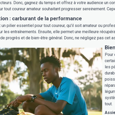
ecteurs. Donc, gagnez du temps et offrez à votre audience un cont
r tout coureur amateur souhaitant progresser sereinement. Cepend
tion : carburant de la performance
t un pilier essentiel pour tout coureur, qu'il soit amateur ou profe
r les entraînements. Ensuite, elle permet une meilleure récupéra
e progrès et de bien-être général. Donc, ne négligez pas cet asp
Bie
Pour 
certa
les p
durab
poiss
répar
légum
systè
tout.
Assie