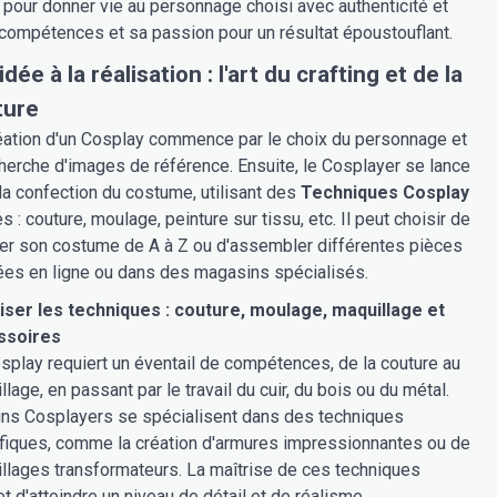
pour donner vie au personnage choisi avec authenticité et
es compétences et sa passion pour un résultat époustouflant.
'idée à la réalisation : l'art du crafting et de la
ture
éation d'un Cosplay commence par le choix du personnage et
cherche d'images de référence. Ensuite, le Cosplayer se lance
la confection du costume, utilisant des
Techniques Cosplay
s : couture, moulage, peinture sur tissu, etc. Il peut choisir de
ser son costume de A à Z ou d'assembler différentes pièces
ées en ligne ou dans des magasins spécialisés.
iser les techniques : couture, moulage, maquillage et
ssoires
splay requiert un éventail de compétences, de la couture au
lage, en passant par le travail du cuir, du bois ou du métal.
ins Cosplayers se spécialisent dans des techniques
fiques, comme la création d'armures impressionnantes ou de
llages transformateurs. La maîtrise de ces techniques
t d'atteindre un niveau de détail et de réalisme