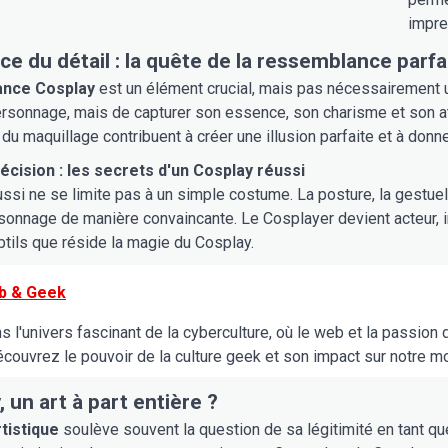
impre
ce du détail : la quête de la ressemblance parfa
nce Cosplay
est un élément crucial, mais pas nécessairement un
personnage, mais de capturer son essence, son charisme et son atti
 du maquillage contribuent à créer une illusion parfaite et à don
récision : les secrets d'un Cosplay réussi
ssi ne se limite pas à un simple costume. La posture, la gestuel
rsonnage de manière convaincante. Le Cosplayer devient acteur, ins
btils que réside la magie du Cosplay.
b & Geek
 l'univers fascinant de la cyberculture, où le web et la passion
découvrez le pouvoir de la culture geek et son impact sur notre mon
 un art à part entière ?
tistique
soulève souvent la question de sa légitimité en tant que f