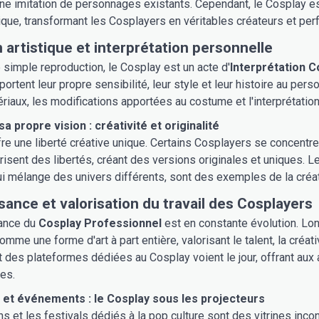
une imitation de personnages existants. Cependant, le Cosplay est b
ique, transformant les Cosplayers en véritables créateurs et per
 artistique et interprétation personnelle
e simple reproduction, le Cosplay est un acte d'
Interprétation C
rtent leur propre sensibilité, leur style et leur histoire au perso
riaux, les modifications apportées au costume et l'interprétatio
a propre vision : créativité et originalité
re une liberté créative unique. Certains Cosplayers se concentre
orisent des libertés, créant des versions originales et uniques. 
ui mélange des univers différents, sont des exemples de la cré
ance et valorisation du travail des Cosplayers
ance du
Cosplay Professionnel
est en constante évolution. Lo
omme une forme d'art à part entière, valorisant le talent, la créa
des plateformes dédiées au Cosplay voient le jour, offrant aux a
es.
 et événements : le Cosplay sous les projecteurs
s et les festivals dédiés à la pop culture sont des vitrines inc