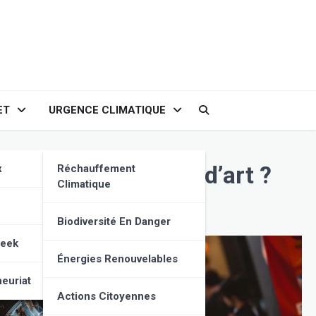
ET
URGENCE CLIMATIQUE
ne véritable forme d’art ?
x
Réchauffement
Climatique
Biodiversité En Danger
Geek
Énergies Renouvelables
euriat
Actions Citoyennes