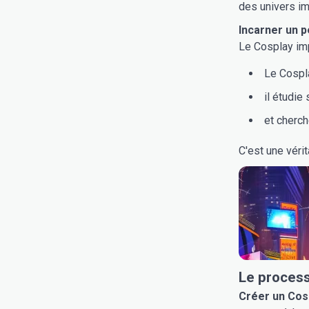
des univers im
Incarner un 
Le Cosplay im
Le Cospl
il étudie
et cherch
C'est une véri
Le process
Créer un Cos