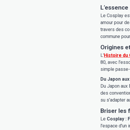
L’essence 
Le Cosplay est
amour pour des
travers des cos
commune pour l
Origines e
L'
Histoire du
80, avec l'ess
simple passe-t
Du Japon aux
Du Japon aux É
des convention
su s'adapter a
Briser les 
Le
Cosplay : 
l'espace d'un 