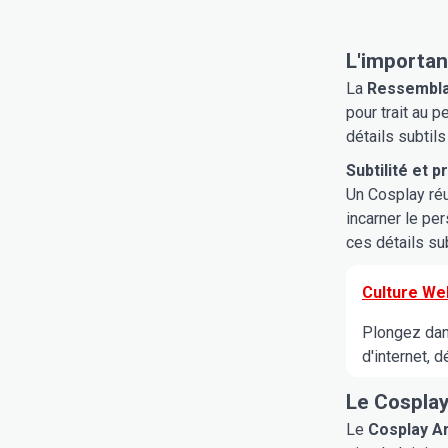
L'importan
La
Ressembla
pour trait au 
détails subtils
Subtilité et p
Un Cosplay réu
incarner le pe
ces détails su
Culture We
Plongez dans
d'internet, 
Le Cosplay,
Le
Cosplay Ar