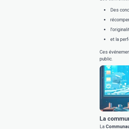
Des conc
récompens
l'originali
et la per
Ces événements
public.
La communa
La
Communau