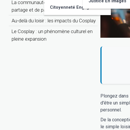
Justice En Images
La communauté Cosplay : un univers de
Citoyenneté Engagée
partage et de passion
Au-delà du loisir : les impacts du Cosplay
Le Cosplay : un phénomène culturel en
pleine expansion
Plongez dans l
d'être un simp
personnel.
De la concepti
le simple lois