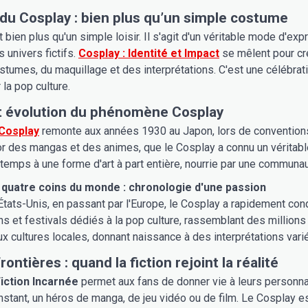
du Cosplay : bien plus qu’un simple costume
 bien plus qu'un simple loisir. Il s'agit d'un véritable mode d'e
 univers fictifs.
Cosplay : Identité et Impact
se mêlent pour cré
tumes, du maquillage et des interprétations. C'est une célébration
a pop culture.
t évolution du phénomène Cosplay
 Cosplay
remonte aux années 1930 au Japon, lors de conventions 
or des mangas et des animes, que le Cosplay a connu un véritable 
emps à une forme d'art à part entière, nourrie par une communa
 quatre coins du monde : chronologie d'une passion
tats-Unis, en passant par l'Europe, le Cosplay a rapidement conq
s et festivals dédiés à la pop culture, rassemblant des millio
ux cultures locales, donnant naissance à des interprétations varié
frontières : quand la fiction rejoint la réalité
Fiction Incarnée
permet aux fans de donner vie à leurs personnage
instant, un héros de manga, de jeu vidéo ou de film. Le Cosplay e