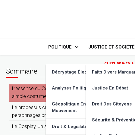
Skip
to
content
POLITIQUE
JUSTICE ET SOCIÉTÉ
CULTURE WEB &
Sommaire
Cospla
Décryptage Élections
Faits Divers Marqua
Découv
L’essence du Cosplay : bien plus qu’un
Analyses Politiques
Justice En Débat
simple costume
Géopolitique En
Droit Des Citoyens
Le processus créatif : donner vie à ses
Mouvement
personnages préférés
Sécurité & Préventi
Le Cosplay, un art à part entière ?
Droit & Législation