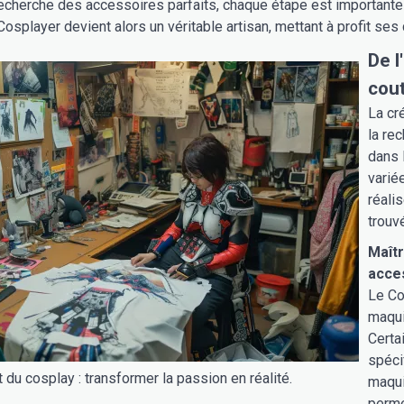
echerche des accessoires parfaits, chaque étape est importante 
e Cosplayer devient alors un véritable artisan, mettant à profit s
De l
cou
La cr
la re
dans 
variée
réali
trouv
Maîtr
acce
Le Co
maquil
Certa
spéci
t du cosplay : transformer la passion en réalité.
maqui
perme