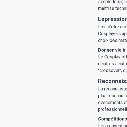
simple loisir, 
maîtrise techn
Expression
Loin d'être un
Cosplayers appo
choix des maté
Donner vie à s
Le Cosplay off
d'autres s'aut
"crossover", q
Reconnaiss
La reconnaiss
plus reconnu c
événements et 
professionnell
Compétitions
Les convention