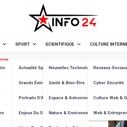
SPORT
SCIENTIFIQUE
CULTURE INTERN
 GEEK
y : Plus qu’un déguisement, u
nts
Actualité Sportive
Nouvelles Technologies
Réseaux Sociau
rez pourquoi !
Grands Évènements
Santé & Bien-Être
Cyber Sécurité
Portraits D’Athlètes
Espace & Astronomie
Culture Web & 
on
Enjeux Du Sport
Nature & Environnement
Web & Entrepren